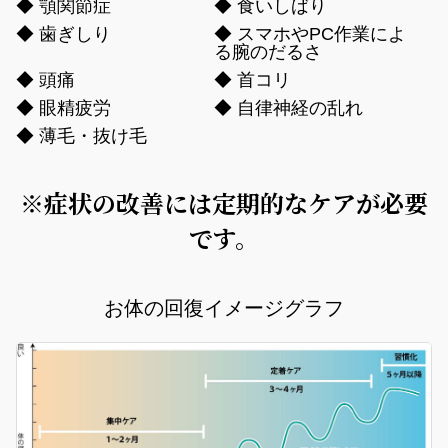
◆ 顎関節症
◆ 食いしばり
◆ 歯ぎしり
◆ スマホやPC作業によ
る腕のだるさ
◆ 頭痛
◆ 首コリ
◆ 眼精疲労
◆ 自律神経の乱れ
◆ 薄毛・抜け毛
※症状の改善には定期的なケアが必要
です。
お体の回復イメージグラフ