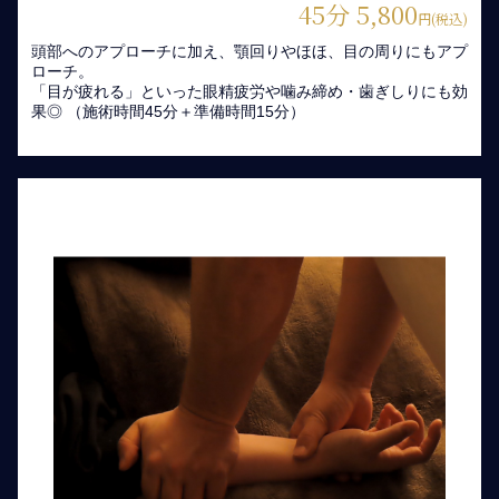
45分 5,800
円(税込)
頭部へのアプローチに加え、顎回りやほほ、目の周りにもアプ
ローチ。
「目が疲れる」といった眼精疲労や噛み締め・歯ぎしりにも効
果◎ （施術時間45分＋準備時間15分）