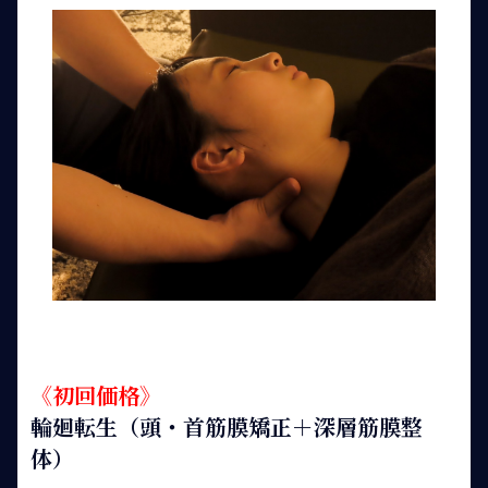
《初回価格》
輪廻転生（頭・首筋膜矯正＋深層筋膜整
体）