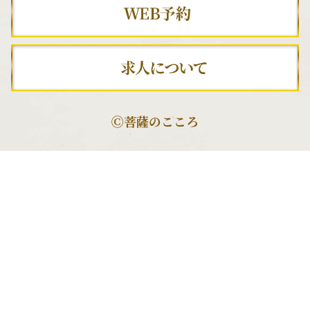
Ⓒ菩薩のこころ